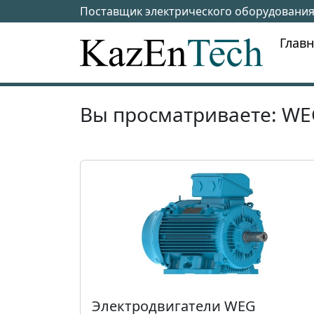
Skip to main content
Поставщик электрического оборудования
Глав
Вы просматриваете: WE
Электродвигатели WEG