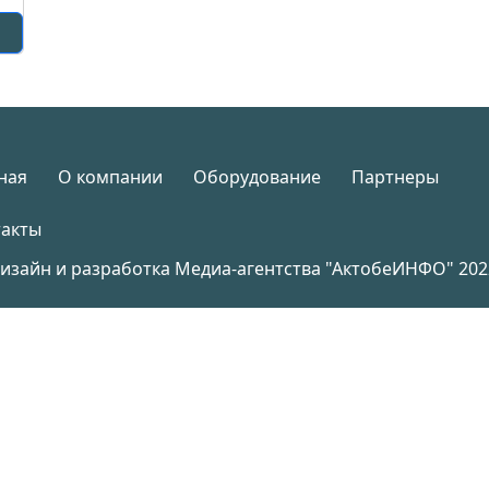
ная
О компании
Оборудование
Партнеры
такты
изайн и разработка Медиа-агентства
"АктобеИНФО"
202